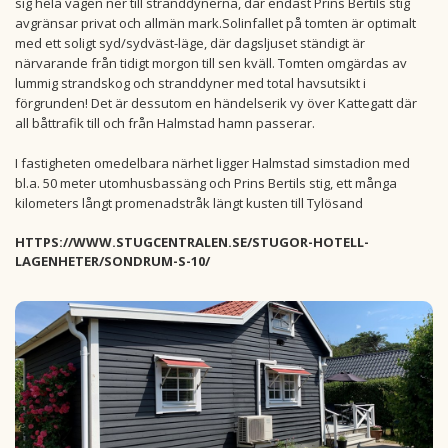
sig hela vägen ner till stranddynerna, där endast Prins Bertils stig
avgränsar privat och allmän mark.Solinfallet på tomten är optimalt
med ett soligt syd/sydväst-läge, där dagsljuset ständigt är
närvarande från tidigt morgon till sen kväll. Tomten omgärdas av
lummig strandskog och stranddyner med total havsutsikt i
förgrunden! Det är dessutom en händelserik vy över Kattegatt där
all båttrafik till och från Halmstad hamn passerar.
I fastigheten omedelbara närhet ligger Halmstad simstadion med
bl.a. 50 meter utomhusbassäng och Prins Bertils stig, ett många
kilometers långt promenadstråk längt kusten till Tylösand
HTTPS://WWW.STUGCENTRALEN.SE/STUGOR-HOTELL-
LAGENHETER/SONDRUM-S-10/