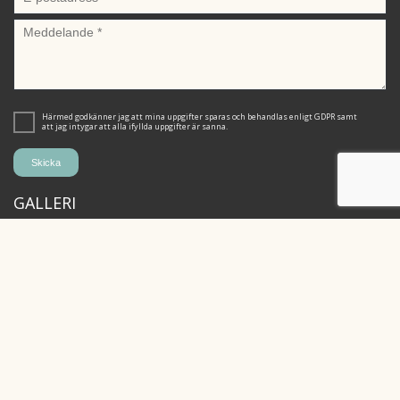
Härmed godkänner jag att mina uppgifter sparas och behandlas enligt GDPR samt
att jag intygar att alla ifyllda uppgifter är sanna.
GALLERI