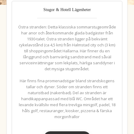
Stugor & Hotell Lägenheter
Östra stranden: Detta klassiska sommarstugeområde
har anor och återkommande glada badgäster från
1930-talet. Östra stranden ligger på bekvämt
cykelavstånd (ca 4,5 km) från Halmstad city och (3 km)
till shoppingområdet Hallarna. Här finner du en
långgrund och barnvänlig sandstrand med såväl
serviceinrättningar som lekplats, härliga sanddyner i
det mysiga stugområdet.
Här finns fina promenadstigar bland strandskogens
tallar och dyner. Söder om stranden finns ett
naturistbad (nakenbad). Del av stranden är
handikappanpassad med blå WC. Området har ett
levande kvällsliv med flera trevliga minigolf, padel, 18
håls golf, restauranger, kiosker, pizzeria & färska
morgonfrallor