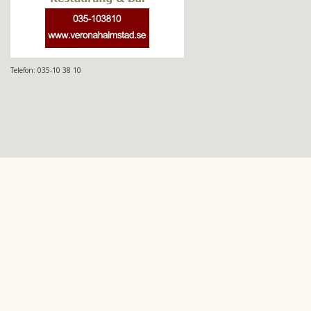
Telefon: 035-10 38 10
Ep
Tel
He