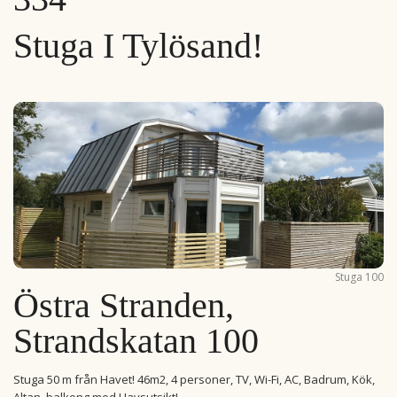
Stuga I Tylösand!
Stuga 100
Östra Stranden,
Strandskatan 100
Stuga 50 m från Havet! 46m2, 4 personer, TV, Wi-Fi, AC, Badrum, Kök,
Altan, balkong med Havsutsikt!