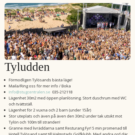
Tyludden
Förmodligen Tylösands bästa läge!
Maila/Ring oss för mer info / Boka
Info@stugcentralen.se
035-212118
Lägenhet 30m2 med öppen planlösning. Stort duschrum med WC
och tvättställ.
Lägenhet för 2 vuxna och 2 barn (under 15år)
Stor uteplats och även på även den 30m2 under tak utsikt mot
Tylön och 100m till stranden!
Granne med livräddarna samt Resturang Fyr! 5 min promenad till
Hotell Tylösand samt till Halmstads Golfklubb. Med andra ord där